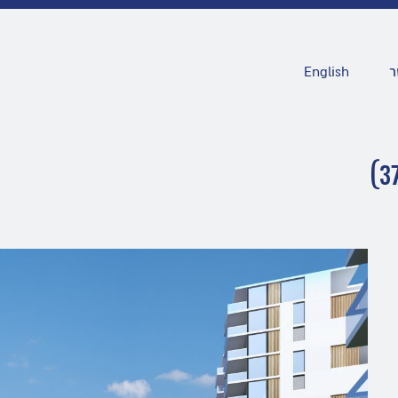
ר
English